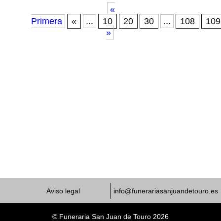
«
Primera
«
...
10
20
30
...
108
109
»
Aviso legal
info@funerariasanjuandetouro.es
© Funeraria San Juan de Touro 2026