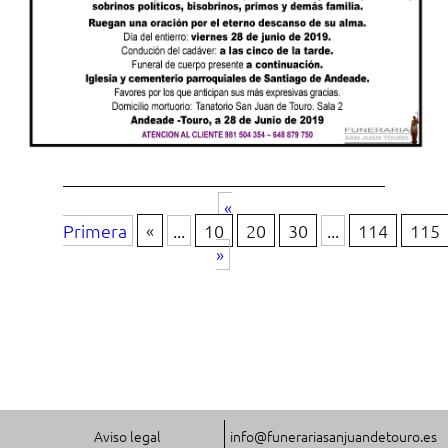
«
Primera
«
...
10
20
30
...
114
115
»
Aviso legal
info@funerariasanjuandetouro.es