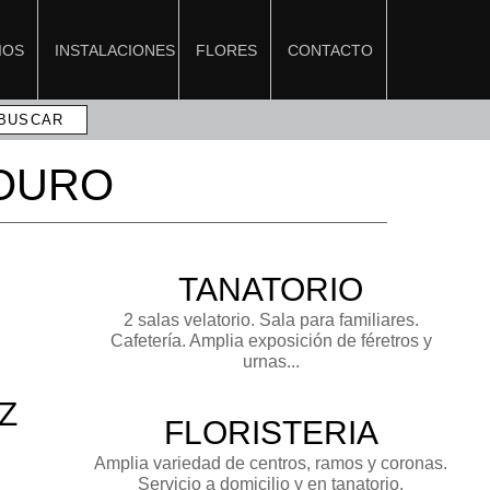
IOS
INSTALACIONES
FLORES
CONTACTO
TOURO
TANATORIO
2 salas velatorio. Sala para familiares.
Cafetería. Amplia exposición de féretros y
urnas...
Z
FLORISTERIA
Amplia variedad de centros, ramos y coronas.
Servicio a domicilio y en tanatorio.