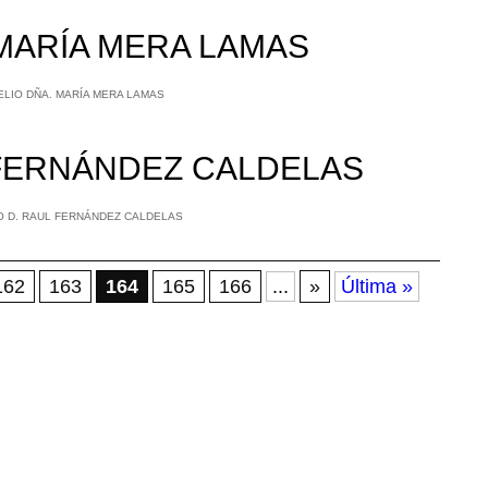
 MARÍA MERA LAMAS
 FERNÁNDEZ CALDELAS
162
163
164
165
166
...
»
Última »