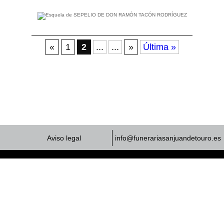
«
1
2
...
...
»
Última »
Aviso legal
info@funerariasanjuandetouro.es
© Funeraria San Juan de Touro 2026
Programación y soporte
Tesla Technologies & Software, S.L.