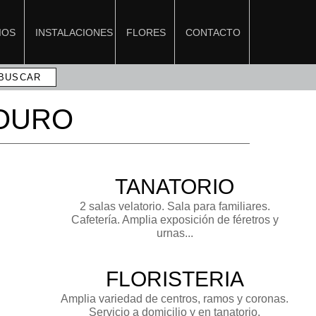
IOS
INSTALACIONES
FLORES
CONTACTO
TOURO
TANATORIO
2 salas velatorio. Sala para familiares.
Cafetería. Amplia exposición de féretros y
urnas...
FLORISTERIA
Amplia variedad de centros, ramos y coronas.
Servicio a domicilio y en tanatorio.