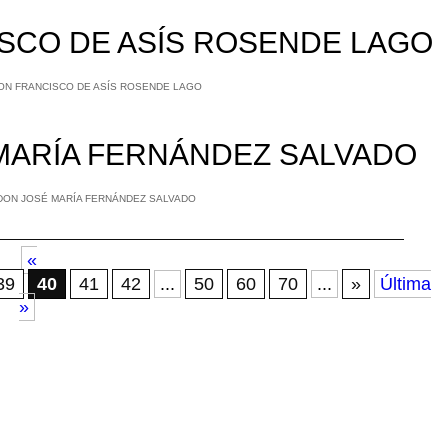
ISCO DE ASÍS ROSENDE LAGO
 MARÍA FERNÁNDEZ SALVADO
«
39
40
41
42
...
50
60
70
...
»
Última
»