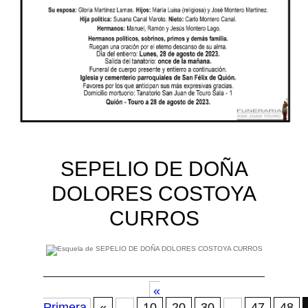
SEPELIO DE DOÑA
DOLORES COSTOYA
CURROS
«
Primera
«
...
10
20
30
...
47
48