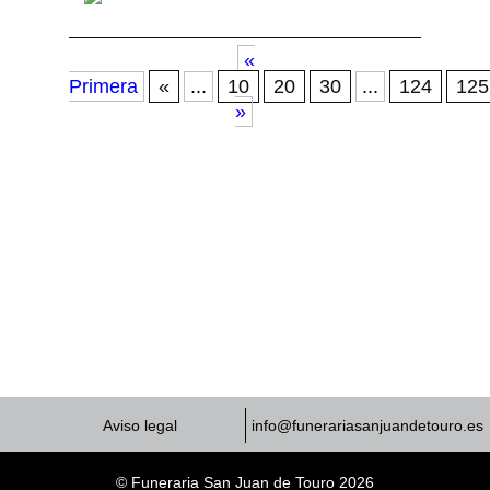
«
Primera
«
...
10
20
30
...
124
125
»
Aviso legal
info@funerariasanjuandetouro.es
© Funeraria San Juan de Touro 2026