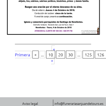
«
Primera
«
...
10
20
30
...
125
126
»
Aviso legal
info@funerariasanjuandetouro.es